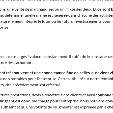
ions, une vente de marchandises ou un mixte des deux. Et
ce sont 
onc déterminer quelle marge est générée dans chacune des activités o
naturellement intégrer le futur ou les futurs investissements pour l
eprise
.
ment ces marges évoluent constamment, il suffit de le constater 
core des carburants.
nt très souvent et une connaissance fine de celles-ci devient vi
non rentables pour l’entreprise. Cette visibilité sur notre rentab
ets, cité précédemment, est effectué.
utures prestations, devis à remettre à nos clients et ainsi
continuer
u dirigeant est donc une charge pour l’entreprise, nous pouvons 
s suffisant et qu’une volonté de l’augmenter est exprimée par le chef d