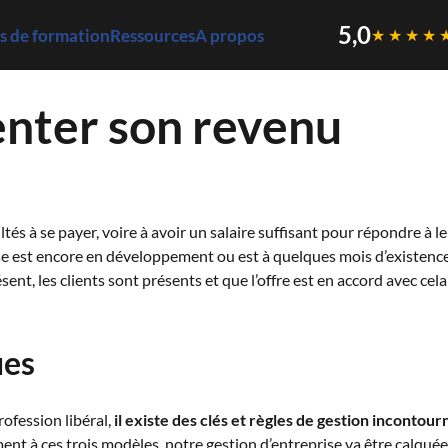
5,0
 de formation
Ressources
A propos
★★★★
ter son revenu
s à se payer, voire à avoir un salaire suffisant pour répondre à leu
rise est encore en développement ou est à quelques mois d’existence.
sent, les clients sont présents et que l’offre est en accord avec cel
ues
ofession libéral,
il existe des clés et règles de gestion incontou
nt à ces trois modèles, notre gestion d’entreprise va être calqué