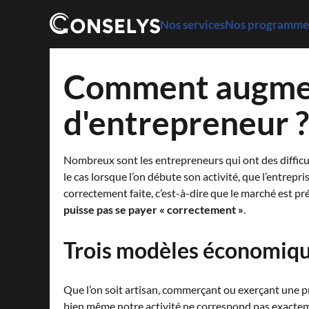
Skip
to
Nos services
Nos programmes
main
Navigation
content
principale
Comment augmen
d'entrepreneur ?
Nombreux sont les entrepreneurs qui ont des difficulté
le cas lorsque l’on débute son activité, que l’entrep
correctement faite, c’est-à-dire que le marché est pré
puisse pas se payer « correctement »
.
Trois modèles économiq
Que l’on soit artisan, commerçant ou exerçant une pr
bien même notre activité ne correspond pas exacteme