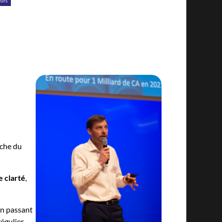
oche du
e clarté
,
en passant
égulier.