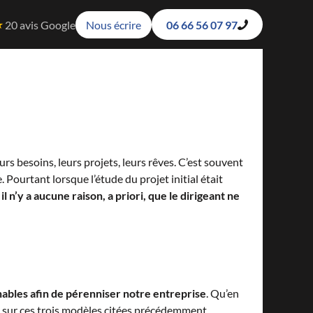
★
20 avis Google
Nous écrire
06 66 56 07 97
rs besoins, leurs projets, leurs rêves. C’est souvent
 Pourtant lorsque l’étude du projet initial était
a
il n’y a aucune raison, a priori, que le dirigeant ne
rnables afin de pérenniser notre entreprise
. Qu’en
e sur ces trois modèles citées précédemment.