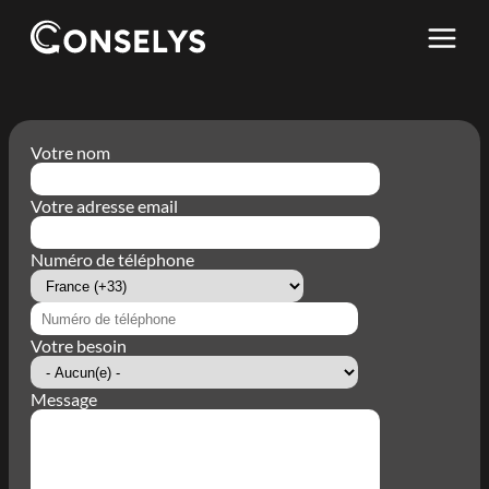
Skip
to
main
content
Votre nom
Votre adresse email
Numéro de téléphone
Country
Code
Phone
number
Votre besoin
Message